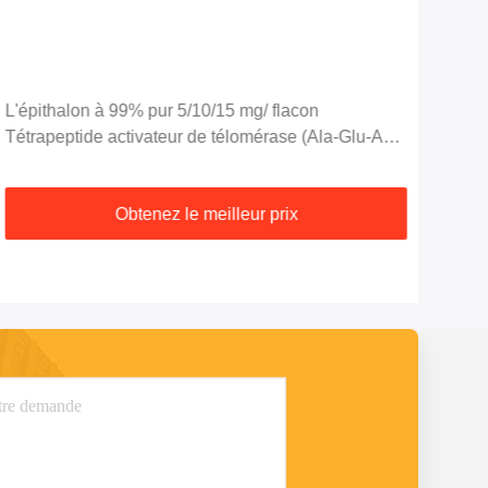
L'épithalon à 99% pur 5/10/15 mg/ flacon
Liva
Tétrapeptide activateur de télomérase (Ala-Glu-Asp-
Gly)
Obtenez le meilleur prix