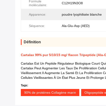
Formule
C12H19N3O8
moléculaire:
Apparence:
poudre lyophilisée blanche
Séquence:
Ala-Glu-Asp (AED)
Définition
Cartalax 99% pur 5/10/15 mg/ flacon Tripeptide (Ala-G
Cartalax Est Un Peptide Régulateur Biologique Court Q
Cartalax Peut Augmenter Les Taux De Prolifération Cellu
Vieillissement.il Augmente La Santé Et La Prolifération
Cellules Vieillissantes À Un État Plus Jeune Et Prolonge
Tags:
90% de protéines Collagène marin
Oligopeptide e