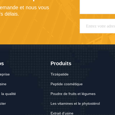
demande et nous vous 
s délais.
os
Produits
reprise
Tirzépatide
usine
Peptide cosmétique
 la qualité
Poudre de fruits et légumes
cter
Les vitamines et le phytostérol
e
Extrait d'usine