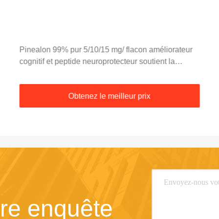
Pinealon 99% pur 5/10/15 mg/ flacon améliorateur
cognitif et peptide neuroprotecteur soutient la
mémoire et le cerveau anti-vieillissement
Obtenez le meilleur prix
re enquête