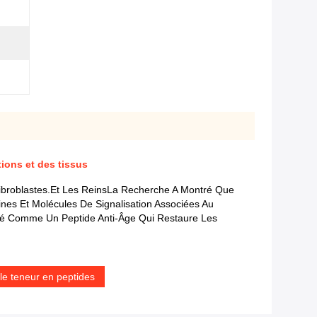
tions et des tissus
Fibroblastes.et Les ReinsLa Recherche A Montré Que
ines Et Molécules De Signalisation Associées Au
idéré Comme Un Peptide Anti-Âge Qui Restaure Les
ble teneur en peptides