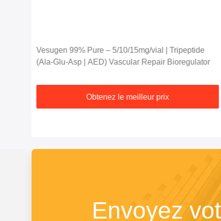
es
Vesugen 99% Pure – 5/10/15mg/vial | Tripeptide
(Ala-Glu-Asp | AED) Vascular Repair Bioregulator
Obtenez le meilleur prix
Envoyez vot