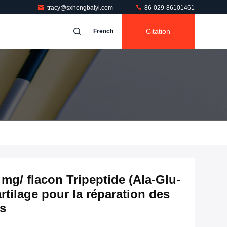
tracy@sxhongbaiyi.com
86-029-86101461
Citation
French
 mg/ flacon Tripeptide (Ala-Glu-
rtilage pour la réparation des
us