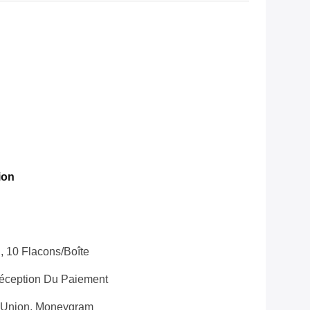
ion
, 10 Flacons/boîte
Réception Du Paiement
n Union, Moneygram