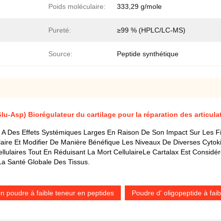
Poids moléculaire:
333,29 g/mole
Pureté:
≥99 % (HPLC/LC-MS)
Source:
Peptide synthétique
lu-Asp) Biorégulateur du cartilage pour la réparation des articula
ui A Des Effets Systémiques Larges En Raison De Son Impact Sur Les 
laire Et Modifier De Manière Bénéfique Les Niveaux De Diverses Cytok
 Cellulaires Tout En Réduisant La Mort CellulaireLe Cartalax Est Cons
 La Santé Globale Des Tissus.
n poudre à faible teneur en peptides
Poudre d' oligopeptide à fai