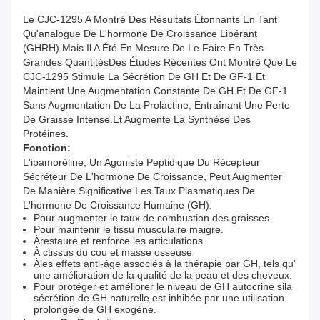
Le CJC-1295 A Montré Des Résultats Étonnants En Tant
Qu'analogue De L'hormone De Croissance Libérant
(GHRH).mais Il A Été En Mesure De Le Faire En Très
Grandes QuantitésDes Études Récentes Ont Montré Que Le
CJC-1295 Stimule La Sécrétion De GH Et De GF-1 Et
Maintient Une Augmentation Constante De GH Et De GF-1
Sans Augmentation De La Prolactine, Entraînant Une Perte
De Graisse Intense.et Augmente La Synthèse Des
Protéines.
Fonction:
L'ipamoréline, Un Agoniste Peptidique Du Récepteur
Sécréteur De L'hormone De Croissance, Peut Augmenter
De Manière Significative Les Taux Plasmatiques De
L'hormone De Croissance Humaine (GH).
Pour augmenter le taux de combustion des graisses.
Pour maintenir le tissu musculaire maigre.
À
restaure et renforce les articulations
À c
tissus du cou et masse osseuse
À
les effets anti-âge associés à la thérapie par GH, tels qu'
une amélioration de la qualité de la peau et des cheveux.
Pour protéger et améliorer le niveau de GH autocrine si
la
sécrétion de GH naturelle est inhibée par une utilisation
prolongée de GH exogène.