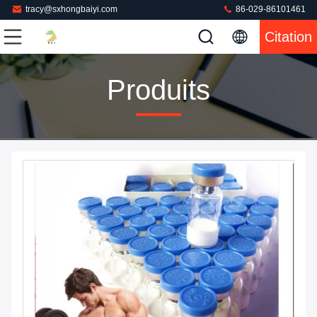
tracy@sxhongbaiyi.com
86-029-86101461
Citation
Produits