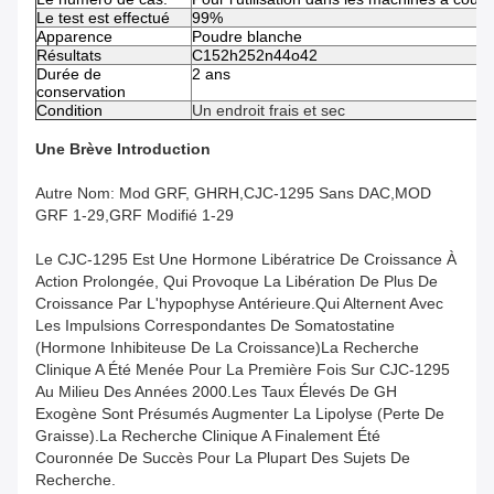
Le test est effectué
99%
Apparence
Poudre blanche
Résultats
C152h252n44o42
Durée de
2 ans
conservation
Condition
Un endroit frais et sec
Une Brève Introduction
Autre Nom: Mod GRF, GHRH,CJC-1295 Sans DAC,MOD
GRF 1-29,GRF Modifié 1-29
Le CJC-1295 Est Une Hormone Libératrice De Croissance À
Action Prolongée, Qui Provoque La Libération De Plus De
Croissance Par L'hypophyse Antérieure.qui Alternent Avec
Les Impulsions Correspondantes De Somatostatine
(hormone Inhibiteuse De La Croissance)La Recherche
Clinique A Été Menée Pour La Première Fois Sur CJC-1295
Au Milieu Des Années 2000.Les Taux Élevés De GH
Exogène Sont Présumés Augmenter La Lipolyse (perte De
Graisse).La Recherche Clinique A Finalement Été
Couronnée De Succès Pour La Plupart Des Sujets De
Recherche.