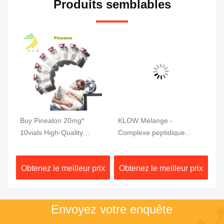
Produits semblables
tic
Buy Pinealon 20mg*
KLOW Mélange -
MW
r
10vials High-Quality
Complexe peptidique
mg
Peptides 99% Purity
avancé (GHK-Cu | BPC-
pu
157 | TB-500 | KPV) 80 mg
ix
Obtenez le meilleur prix
Obtenez le meilleur prix
Ob
Envoyez votre enquête