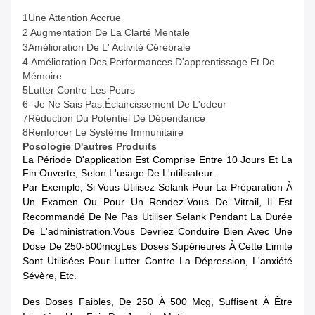
1Une Attention Accrue
2 Augmentation De La Clarté Mentale
3Amélioration De L' Activité Cérébrale
4.
Amélioration Des Performances D'apprentissage Et De
Mémoire
5Lutter Contre Les Peurs
6- Je Ne Sais Pas.
Éclaircissement De L'odeur
7Réduction Du Potentiel De Dépendance
8Renforcer Le Système Immunitaire
Posologie
D'autres Produits
La Période D'application Est Comprise Entre 10 Jours Et La
Fin Ouverte, Selon L'usage De L'utilisateur.
Par Exemple, Si Vous Utilisez Selank Pour La Préparation À
Un Examen Ou Pour Un Rendez-Vous De Vitrail, Il Est
Recommandé De Ne Pas Utiliser Selank Pendant La Durée
De L'administration.vous Devriez Conduire Bien Avec Une
Dose De 250-500mcgLes Doses Supérieures À Cette Limite
Sont Utilisées Pour Lutter Contre La Dépression, L'anxiété
Sévère, Etc.
Des Doses Faibles, De 250 À 500 Mcg, Suffisent À Être