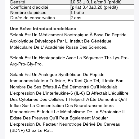
Densité
10,53 ± 0,1 g/cm3 (prédit)
Coefficient d'acidité
(pKa) 3,43±0,20 (prédit)
Nombre de pièces
1 boîte
Durée de conservation
2 ans
Une Brève Introduction
De
Élanc
Selank Est Un Médicament Nootropique À Base De Peptide
Anxiolytique Développé Par L' Institut De Génétique
Moléculaire De L' Académie Russe Des Sciences.
Selank Est Un Heptapeptide Avec La Séquence Thr-Lys-Pro-
Arg-Pro-Gly-Pro.
Selank Est Un Analogue Synthétique Du Peptide
Immunomodulateur Tuftsine; En Tant Que Tel, Il Imite Bon
Nombre De Ses Effets.Il A Été Démontré Qu'il Modulait
L'expression De L'interleukine-6 (IL-6) Et Affectait L'équilibre
Des Cytokines Des Cellules T Helper.Il A Été Démontré Qu'il
Influe Sur La Concentration Des Neurotransmetteurs
Monoamines Et Induit Le Métabolisme De La Sérotonine.Il
Existe Des Preuves Qu'il Peut Également Moduler
L'expression Du Facteur Neurotrope Dérivé Du Cerveau
(BDNF) Chez Le Rat..