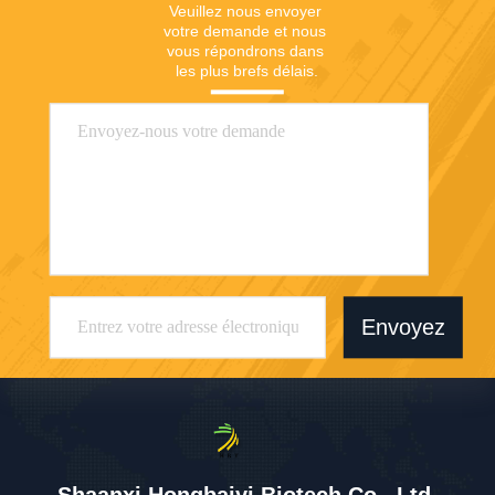
Veuillez nous envoyer 
votre demande et nous 
vous répondrons dans 
les plus brefs délais.
Envoyez