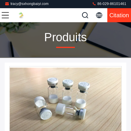
tracy@sxhongbaiyi.com
86-029-86101461
Citation
Produits