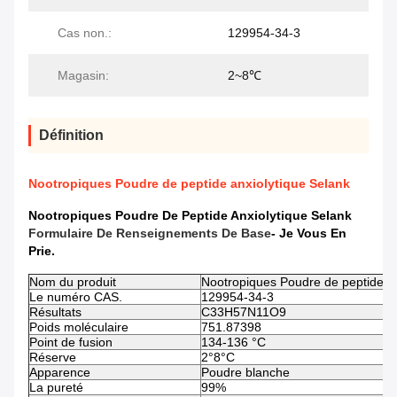
Cas non.:
129954-34-3
Magasin:
2~8℃
Définition
Nootropiques Poudre de peptide anxiolytique Selank
Nootropiques Poudre De Peptide Anxiolytique Selank
Formulaire De Renseignements De Base
- Je Vous En
Prie.
Nom du produit
Nootropiques Poudre de peptide an
Le numéro CAS.
129954-34-3
Résultats
C33H57N11O9
Poids moléculaire
751.87398
Point de fusion
134-136 °C
Réserve
2°8°C
Apparence
Poudre blanche
La pureté
99%