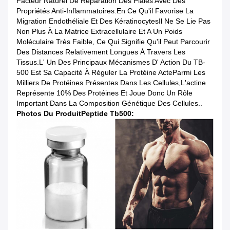
Facteur Naturel De Réparation Des Plaies Avec Des
Propriétés Anti-Inflammatoires.en Ce Qu'il Favorise La
Migration Endothéliale Et Des KératinocytesIl Ne Se Lie Pas
Non Plus À La Matrice Extracellulaire Et A Un Poids
Moléculaire Très Faible, Ce Qui Signifie Qu'il Peut Parcourir
Des Distances Relativement Longues À Travers Les
Tissus.L' Un Des Principaux Mécanismes D' Action Du TB-
500 Est Sa Capacité À Réguler La Protéine ActeParmi Les
Milliers De Protéines Présentes Dans Les Cellules,L'actine
Représente 10% Des Protéines Et Joue Donc Un Rôle
Important Dans La Composition Génétique Des Cellules..
Photos Du Produit
Peptide Tb500: