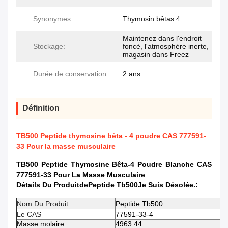
Synonymes:
Thymosin bêtas 4
Maintenez dans l'endroit
Stockage:
foncé, l'atmosphère inerte,
magasin dans Freez
Durée de conservation:
2 ans
Définition
TB500 Peptide thymosine bêta - 4 poudre CAS 777591-
33 Pour la masse musculaire
TB500 Peptide Thymosine Bêta-4 Poudre Blanche CAS
777591-33 Pour La Masse Musculaire
Détails Du Produit
De
Peptide Tb500
Je Suis Désolée.
:
Nom Du Produit
Peptide Tb500
Le CAS
77591-33-4
Masse molaire
4963.44