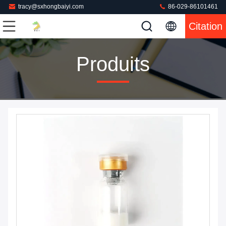
tracy@sxhongbaiyi.com
86-029-86101461
Citation
Produits