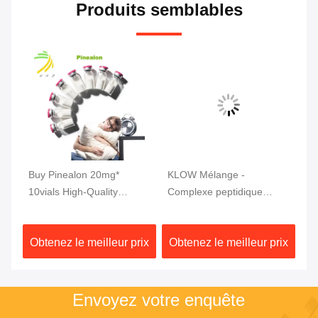
Produits semblables
tic
Buy Pinealon 20mg*
KLOW Mélange -
MW
r
10vials High-Quality
Complexe peptidique
mg
Peptides 99% Purity
avancé (GHK-Cu | BPC-
pu
157 | TB-500 | KPV) 80 mg
ix
Obtenez le meilleur prix
Obtenez le meilleur prix
Ob
Envoyez votre enquête