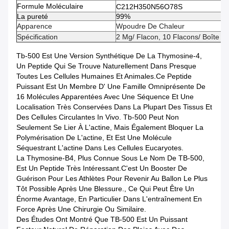
Formule Moléculaire
C212H350N56O78S
La pureté
99%
Apparence
W
Poudre De Chaleur
Spécification
2 Mg/ Flacon, 10 Flacons/ Boîte
Tb-500 Est Une Version Synthétique De La Thymosine-4,
Un Peptide Qui Se Trouve Naturellement Dans Presque
Toutes Les Cellules Humaines Et Animales.Ce Peptide
Puissant Est Un Membre D' Une Famille Omniprésente De
16 Molécules Apparentées Avec Une Séquence Et Une
Localisation Très Conservées Dans La Plupart Des Tissus Et
Des Cellules Circulantes In Vivo. Tb-500 Peut Non
Seulement Se Lier À L'actine, Mais Également Bloquer La
Polymérisation De L'actine, Et Est Une Molécule
Séquestrant L'actine Dans Les Cellules Eucaryotes.
La Thymosine-Β4, Plus Connue Sous Le Nom De TB-500,
Est Un Peptide Très Intéressant.C'est Un Booster De
Guérison Pour Les Athlètes Pour Revenir Au Ballon Le Plus
Tôt Possible Après Une Blessure., Ce Qui Peut Être Un
Énorme Avantage, En Particulier Dans L'entraînement En
Force Après Une Chirurgie Ou Similaire.
Des Études Ont Montré Que TB-500 Est Un Puissant