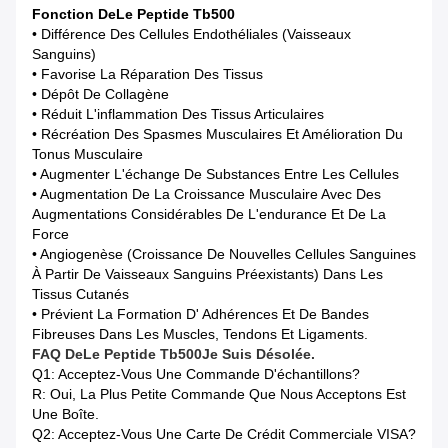
Fonction De
Le Peptide Tb500
• Différence Des Cellules Endothéliales (vaisseaux
Sanguins)
• Favorise La Réparation Des Tissus
• Dépôt De Collagène
• Réduit L'inflammation Des Tissus Articulaires
• Récréation Des Spasmes Musculaires Et Amélioration Du
Tonus Musculaire
• Augmenter L'échange De Substances Entre Les Cellules
• Augmentation De La Croissance Musculaire Avec Des
Augmentations Considérables De L'endurance Et De La
Force
• Angiogenèse (croissance De Nouvelles Cellules Sanguines
À Partir De Vaisseaux Sanguins Préexistants) Dans Les
Tissus Cutanés
• Prévient La Formation D' Adhérences Et De Bandes
Fibreuses Dans Les Muscles, Tendons Et Ligaments.
FAQ De
Le Peptide Tb500
Je Suis Désolée.
Q1: Acceptez-Vous Une Commande D'échantillons?
R: Oui, La Plus Petite Commande Que Nous Acceptons Est
Une Boîte.
Q2: Acceptez-Vous Une Carte De Crédit Commerciale VISA?