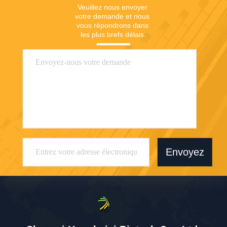
Veuillez nous envoyer 
votre demande et nous 
vous répondrons dans 
les plus brefs délais.
Envoyez