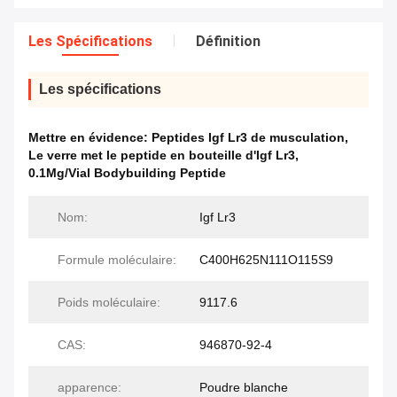
Les Spécifications
Définition
Les spécifications
Mettre en évidence:
Peptides Igf Lr3 de musculation
,
Le verre met le peptide en bouteille d'Igf Lr3
,
0.1Mg/Vial Bodybuilding Peptide
Nom:
Igf Lr3
Formule moléculaire:
C400H625N111O115S9
Poids moléculaire:
9117.6
CAS:
946870-92-4
apparence:
Poudre blanche