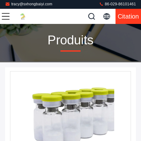
tracy@sxhongbaiyi.com
86-029-86101461
Citation
Produits