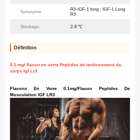
R3-IGF-1 long ; IGF-1 Long
Synonyme:
R3
Stockage:
2-8 ℃
Définition
0.1 mg/ flacon en verre Peptides de renforcement du
corps Igf Lr3
Flacons En Verre 0.1mg/flacon Peptides De
Musculation IGF LR3