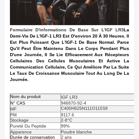
Formulaire D'informations De Base Sur L'IGF LR3
La
Demi-Vie De L'IGF-1 LR3 Est D'environ 20 À 30 Heures. Il
Est Plus Puissant Que L'IGF-1 De Base Normal. Parce
Qu'il Peut Être Maintenu Dans Le Corps Pendant Plus
D'une Journée, Il Se Lie Efficacement Aux Récepteurs
Cellulaires Des Cellules Musculaires Et Active La
Communication Cellulaire, Ce Qui Améliore Par La Suite
Le Taux De Croissance Musculaire Tout Au Long De La
Journée.
Nom du produit
IGF LR3
N° CAS
946870-92-4
C400H625N111O115S9
MF
PM
9117.6
Stockage
2-8°C
Pureté Du Peptide
99%
Apparence
Poudre blanche
Durée de conservation
2 ans