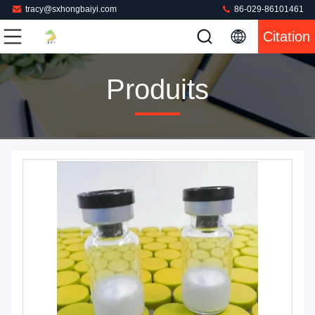
tracy@sxhongbaiyi.com
86-029-86101461
Citation
Produits