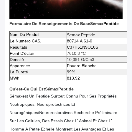
Formulaire De Renseignements De Base
Sémax
Peptide
Nom Du Produit
Semax Peptide
Le Numéro CAS.
80714 À 61-0
Résultats
C37H51N9O10S
Point D'éclair
7610,3 °C
Densité
10,391 G/cm3
Apparence
Poudre Blanche
La Pureté
99%
MWh
813.92
Qu'est-Ce Qui Est
Sémax
Peptide
Sémax
Est Un Peptide Surtout Connu Pour Ses Propriétés
Nootropiques, Neuroprotectrices Et
Neurogéniques/neurorestoratives.Recherche Préliminaire
Sur Les Cellules, Des Essais Chez L' Animal Et Chez L'
Homme À Petite Échelle Montrent Les Avantages Et Les