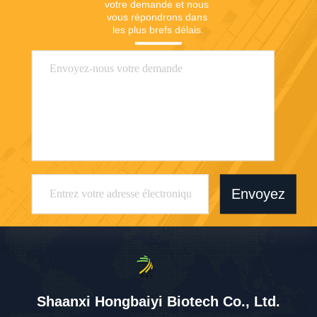
votre demande et nous 
vous répondrons dans 
les plus brefs délais.
Envoyez
Shaanxi Hongbaiyi Biotech Co., Ltd.