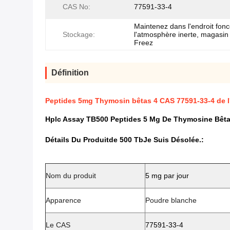
CAS No:
77591-33-4
Maintenez dans l'endroit fonc
Stockage:
l'atmosphère inerte, magasin
Freez
Définition
Peptides 5mg Thymosin bêtas 4 CAS 77591-33-4 de 
Hplc Assay TB500 Peptides 5 Mg De Thymosine Bêta
Détails Du Produit
De 500 Tb
Je Suis Désolée.
:
Nom du produit
5 mg par jour
Apparence
Poudre blanche
Le CAS
77591-33-4