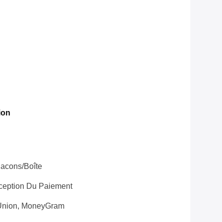
ion
lacons/boîte
éception Du Paiement
 Union, MoneyGram