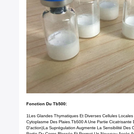
Fonction Du Tb500:
1Les Glandes Thymatiques Et Diverses Cellules Locale
Cytoplasme Des Plaies.tb500 A Une Partie Cicatrisant
D'action)La Suprégulation Augmente La Sensibilité Des Ce
Partie Du Corps Blessée Et Permet Un Nouveau Accès A