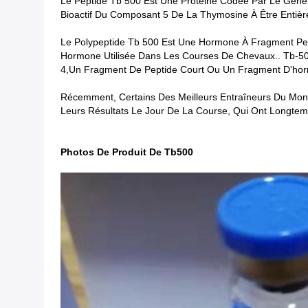
Le Peptide Tb 500 Est Une Protéine Codée Par Le Gèn
Bioactif Du Composant 5 De La Thymosine À Être Entiè
Le Polypeptide Tb 500 Est Une Hormone À Fragment Pept
Hormone Utilisée Dans Les Courses De Chevaux.. Tb-50
4,un Fragment De Peptide Court Ou Un Fragment D'hor
Récemment, Certains Des Meilleurs Entraîneurs Du Mon
Leurs Résultats Le Jour De La Course, Qui Ont Longte
Photos De Produit De Tb500