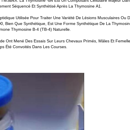
e TMSB4X. La Thymosine -β4 Est Un Composant Cellulaire Majeur Dan
rement Séquencé Et Synthétisé Après La Thymosine Α1.
idique Utilisée Pour Traiter Une Variété De Lésions Musculaires Ou 
0, Bien Que Synthétique, Est Une Forme Synthétique De La Thymosin
mone Thymosine Β-4 (TB-4) Naturelle.
de Ont Mené Des Essais Sur Leurs Chevaux Primés, Mâles Et Femelles
mps Été Convoités Dans Les Courses.