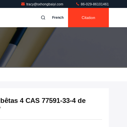
tracy@sxhongbaiyi.com
86-029-86101461
Citation
French
bêtas 4 CAS 77591-33-4 de
P