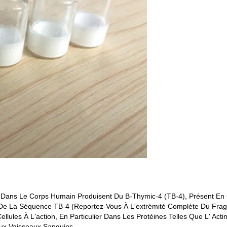
s Dans Le Corps Humain Produisent Du Β-Thymic-4 (TB-4), Présent E
e De La Séquence TB-4 (reportez-Vous À L'extrémité Complète Du Fra
llules À L'action, En Particulier Dans Les Protéines Telles Que L' Act
ux Vaisseaux Sanguins..