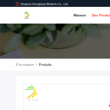
Shaanxi Hongbaiyi Biotech Co., Ltd.
Maison
Des Produ
À la maison
/
Produits