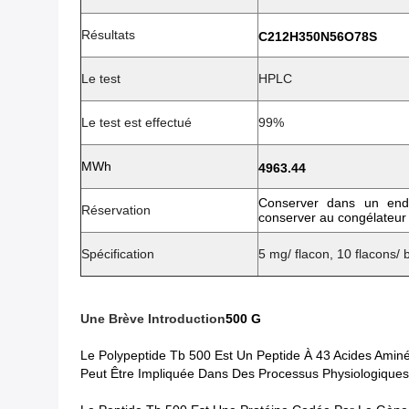
Résultats
C212H350N56O78S
Le test
HPLC
Le test est effectué
99%
MWh
4963.44
Conserver dans un endr
Réservation
conserver au congélateur
Spécification
5 mg/ flacon, 10 flacons/ 
Une Brève Introduction
500 G
Le Polypeptide Tb 500 Est Un Peptide À 43 Acides Amin
Peut Être Impliquée Dans Des Processus Physiologiques 