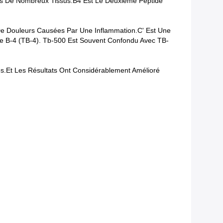
s De Nombreux Tissus.β4 Est Le Deuxième Peptide
De Douleurs Causées Par Une Inflammation.C' Est Une
e Β-4 (TB-4). Tb-500 Est Souvent Confondu Avec TB-
.et Les Résultats Ont Considérablement Amélioré