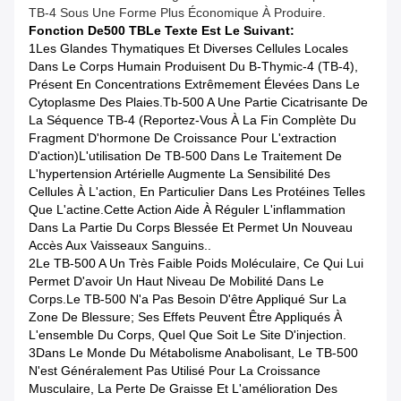
TB-4 Sous Une Forme Plus Économique À Produire.
Fonction De
500 TB
Le Texte Est Le Suivant:
1Les Glandes Thymatiques Et Diverses Cellules Locales
Dans Le Corps Humain Produisent Du Β-Thymic-4 (TB-4),
Présent En Concentrations Extrêmement Élevées Dans Le
Cytoplasme Des Plaies.Tb-500 A Une Partie Cicatrisante De
La Séquence TB-4 (reportez-Vous À La Fin Complète Du
Fragment D'hormone De Croissance Pour L'extraction
D'action)L'utilisation De TB-500 Dans Le Traitement De
L'hypertension Artérielle Augmente La Sensibilité Des
Cellules À L'action, En Particulier Dans Les Protéines Telles
Que L'actine.Cette Action Aide À Réguler L'inflammation
Dans La Partie Du Corps Blessée Et Permet Un Nouveau
Accès Aux Vaisseaux Sanguins..
2Le TB-500 A Un Très Faible Poids Moléculaire, Ce Qui Lui
Permet D'avoir Un Haut Niveau De Mobilité Dans Le
Corps.Le TB-500 N'a Pas Besoin D'être Appliqué Sur La
Zone De Blessure; Ses Effets Peuvent Être Appliqués À
L'ensemble Du Corps, Quel Que Soit Le Site D'injection.
3Dans Le Monde Du Métabolisme Anabolisant, Le TB-500
N'est Généralement Pas Utilisé Pour La Croissance
Musculaire, La Perte De Graisse Et L'amélioration Des