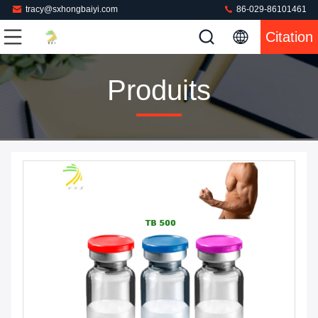
tracy@sxhongbaiyi.com
86-029-86101461
Citation
Produits