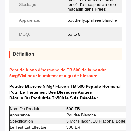
Stockage:
foncé, l'atmosphère inerte,
magasin dans Freez
Apparence:
poudre lyophilisée blanche
MOQ:
boîte 5
Définition
Peptide blanc d'hormone de TB 500 de la poudre
5mg/Vial pour le traitement aigu de blessure
Poudre Blanche 5 Mg/ Flacon TB 500 Péptide Hormonal
Pour Le Traitement Des Blessures Aiguës
Détails Du Produit
De Tb500
Je Suis Désolée.
:
Nom Du Produit
500 TB
Apparence
Poudre Blanche
Spécification
5 Mg/ Flacon, 10 Flacons/ Boîte
Le Test Est Effectué
990,1%