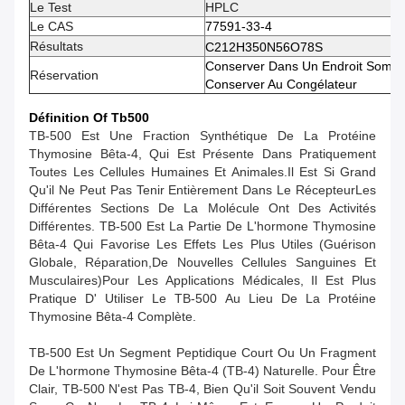
Le Test
HPLC
Le CAS
77591-33-4
Résultats
C212H350N56O78S
Conserver Dans Un Endroit Sombr
Réservation
Conserver Au Congélateur
Définition O
F Tb500
TB-500 Est Une Fraction Synthétique De La Protéine
Thymosine Bêta-4, Qui Est Présente Dans Pratiquement
Toutes Les Cellules Humaines Et Animales.il Est Si Grand
Qu'il Ne Peut Pas Tenir Entièrement Dans Le RécepteurLes
Différentes Sections De La Molécule Ont Des Activités
Différentes. TB-500 Est La Partie De L'hormone Thymosine
Bêta-4 Qui Favorise Les Effets Les Plus Utiles (guérison
Globale, Réparation,de Nouvelles Cellules Sanguines Et
Musculaires)Pour Les Applications Médicales, Il Est Plus
Pratique D' Utiliser Le TB-500 Au Lieu De La Protéine
Thymosine Bêta-4 Complète.
TB-500 Est Un Segment Peptidique Court Ou Un Fragment
De L'hormone Thymosine Bêta-4 (TB-4) Naturelle. Pour Être
Clair, TB-500 N'est Pas TB-4, Bien Qu'il Soit Souvent Vendu