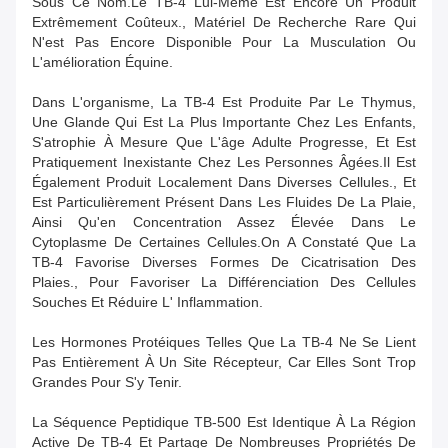
Sous Ce Nom.Le TB-4 Lui-Même Est Encore Un Produit
Extrêmement Coûteux., Matériel De Recherche Rare Qui
N'est Pas Encore Disponible Pour La Musculation Ou
L'amélioration Équine.
Dans L'organisme, La TB-4 Est Produite Par Le Thymus,
Une Glande Qui Est La Plus Importante Chez Les Enfants,
S'atrophie À Mesure Que L'âge Adulte Progresse, Et Est
Pratiquement Inexistante Chez Les Personnes Âgées.Il Est
Également Produit Localement Dans Diverses Cellules., Et
Est Particulièrement Présent Dans Les Fluides De La Plaie,
Ainsi Qu'en Concentration Assez Élevée Dans Le
Cytoplasme De Certaines Cellules.On A Constaté Que La
TB-4 Favorise Diverses Formes De Cicatrisation Des
Plaies., Pour Favoriser La Différenciation Des Cellules
Souches Et Réduire L' Inflammation.
Les Hormones Protéiques Telles Que La TB-4 Ne Se Lient
Pas Entièrement À Un Site Récepteur, Car Elles Sont Trop
Grandes Pour S'y Tenir.
La Séquence Peptidique TB-500 Est Identique À La Région
Active De TB-4 Et Partage De Nombreuses Propriétés De