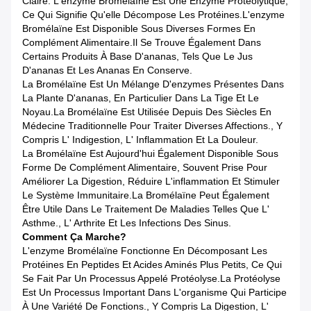
Claire. L'enzyme Bromélaïne Est Une Enzyme Protéolytique,
Ce Qui Signifie Qu'elle Décompose Les Protéines.L'enzyme
Bromélaïne Est Disponible Sous Diverses Formes En
Complément Alimentaire.Il Se Trouve Également Dans
Certains Produits À Base D'ananas, Tels Que Le Jus
D'ananas Et Les Ananas En Conserve.
La Bromélaïne Est Un Mélange D'enzymes Présentes Dans
La Plante D'ananas, En Particulier Dans La Tige Et Le
Noyau.La Bromélaïne Est Utilisée Depuis Des Siècles En
Médecine Traditionnelle Pour Traiter Diverses Affections., Y
Compris L' Indigestion, L' Inflammation Et La Douleur.
La Bromélaïne Est Aujourd'hui Également Disponible Sous
Forme De Complément Alimentaire, Souvent Prise Pour
Améliorer La Digestion, Réduire L'inflammation Et Stimuler
Le Système Immunitaire.La Bromélaïne Peut Également
Être Utile Dans Le Traitement De Maladies Telles Que L'
Asthme., L' Arthrite Et Les Infections Des Sinus.
Comment Ça Marche?
L'enzyme Bromélaïne Fonctionne En Décomposant Les
Protéines En Peptides Et Acides Aminés Plus Petits, Ce Qui
Se Fait Par Un Processus Appelé Protéolyse.La Protéolyse
Est Un Processus Important Dans L'organisme Qui Participe
À Une Variété De Fonctions., Y Compris La Digestion, L'