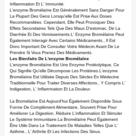
Inflammation Et L' Immunité.
L'enzyme Bromélaïne Est Généralement Sans Danger Pour
La Plupart Des Gens Lorsqu'elle Est Prise Aux Doses
Recommandées. Cependant, Elle Peut Provoquer Des
Effets Secondaires Tels Que Des Maux D'estomac, De La
Diarrhée Et Des Vomissements.L' Enzyme Bromélaïne Peut
Également Interagir Avec Certains Médicaments., Il Est
Donc Important De Consulter Votre Médecin Avant De Le
Prendre Si Vous Prenez Des Médicaments.
Les Bienfaits De L'enzyme Bromélaïne
L'enzyme Bromélaïne Est Une Enzyme Protéolytique, Ce
Qui Signifie Qu'elle Décompose Les Protéines.L'enzyme
Bromélaïne Est Utilisée Depuis Des Siècles En Médecine
Traditionnelle Pour Traiter Diverses Affections., Y Compris L'
Indigestion, L' Inflammation Et La Douleur.
La Bromélaïne Est Aujourd'hui Également Disponible Sous
Forme De Complément Alimentaire, Souvent Prise Pour
Améliorer La Digestion, Réduire L'inflammation Et Stimuler
Le Système Immunitaire.La Bromélaïne Peut Également
Être Utile Dans Le Traitement De Maladies Telles Que L'
Asthme., L' Arthrite Et Les Infections Des Sinus.