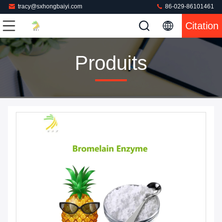
tracy@sxhongbaiyi.com
86-029-86101461
Citation
Produits