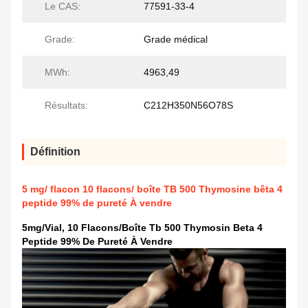
Le CAS:
77591-33-4
Grade:
Grade médical
MWh:
4963,49
Résultats:
C212H350N56O78S
Définition
5 mg/ flacon 10 flacons/ boîte TB 500 Thymosine bêta 4
peptide 99% de pureté À vendre
5mg/Vial, 10 Flacons/boîte Tb 500 Thymosin Beta 4
Peptide 99% De Pureté À Vendre