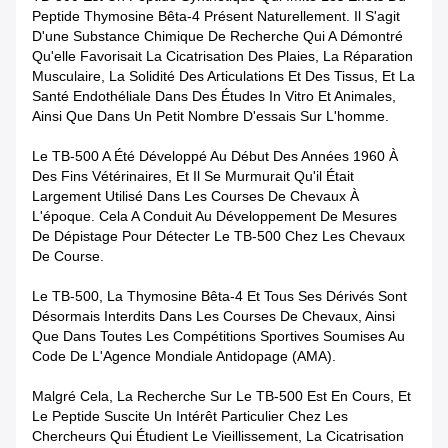
Peptide Thymosine Bêta-4 Présent Naturellement. Il S'agit
D'une Substance Chimique De Recherche Qui A Démontré
Qu'elle Favorisait La Cicatrisation Des Plaies, La Réparation
Musculaire, La Solidité Des Articulations Et Des Tissus, Et La
Santé Endothéliale Dans Des Études In Vitro Et Animales,
Ainsi Que Dans Un Petit Nombre D'essais Sur L'homme.
Le TB-500 A Été Développé Au Début Des Années 1960 À
Des Fins Vétérinaires, Et Il Se Murmurait Qu'il Était
Largement Utilisé Dans Les Courses De Chevaux À
L'époque. Cela A Conduit Au Développement De Mesures
De Dépistage Pour Détecter Le TB-500 Chez Les Chevaux
De Course.
Le TB-500, La Thymosine Bêta-4 Et Tous Ses Dérivés Sont
Désormais Interdits Dans Les Courses De Chevaux, Ainsi
Que Dans Toutes Les Compétitions Sportives Soumises Au
Code De L'Agence Mondiale Antidopage (AMA).
Malgré Cela, La Recherche Sur Le TB-500 Est En Cours, Et
Le Peptide Suscite Un Intérêt Particulier Chez Les
Chercheurs Qui Étudient Le Vieillissement, La Cicatrisation