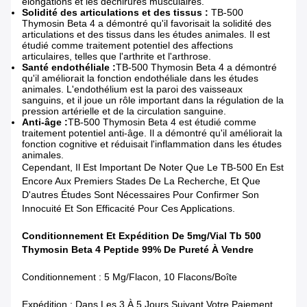
élongations et les déchirures musculaires.
Solidité des articulations et des tissus :
TB-500
Thymosin Beta 4
a démontré qu'il favorisait la solidité des
articulations et des tissus dans les études animales. Il est
étudié comme traitement potentiel des affections
articulaires, telles que l'arthrite et l'arthrose.
Santé endothéliale :
TB-500
Thymosin Beta 4
a démontré
qu'il améliorait la fonction endothéliale dans les études
animales. L'endothélium est la paroi des vaisseaux
sanguins, et il joue un rôle important dans la régulation de la
pression artérielle et de la circulation sanguine.
Anti-âge :
TB-500
Thymosin Beta 4
est étudié comme
traitement potentiel anti-âge. Il a démontré qu'il améliorait la
fonction cognitive et réduisait l'inflammation dans les études
animales.
Cependant, Il Est Important De Noter Que Le TB-500 En Est
Encore Aux Premiers Stades De La Recherche, Et Que
D'autres Études Sont Nécessaires Pour Confirmer Son
Innocuité Et Son Efficacité Pour Ces Applications.
Conditionnement Et Expédition De 5mg/Vial Tb 500
Thymosin Beta 4 Peptide 99% De Pureté À Vendre
Conditionnement : 5 Mg/flacon, 10 Flacons/boîte
Expédition : Dans Les 3 À 5 Jours Suivant Votre Paiement