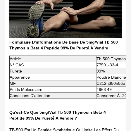
Formulaire D'informations De Base De 5mg/Vial Tb 500
Thymosin Beta 4 Peptide 99% De Pureté À Vendre
Article
Tb 500 Thymosin B
N° CAS
77591-33-4
Pureté
99%
Apparence
Poudre Blanche
MF
C212h350n56o78
Poids Moléculaire
4963.49
Conditions D'attention
Conserver À -20°
Qu'est-Ce Que 5mg/Vial Tb 500 Thymosin Beta 4
Peptide 99% De Pureté À Vendre ?
TB-500 Est Un Peptide Synthétique Qui Imite Les Effets Du