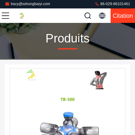
tracy@sxhongbaiyi.com
86-029-86101461
Citation
Produits