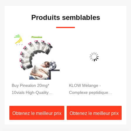
Produits semblables
tic
Buy Pinealon 20mg*
KLOW Mélange -
MW
r
10vials High-Quality
Complexe peptidique
mg
Peptides 99% Purity
avancé (GHK-Cu | BPC-
pu
157 | TB-500 | KPV) 80 mg
ix
Obtenez le meilleur prix
Obtenez le meilleur prix
Ob