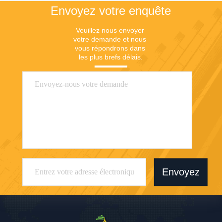
Envoyez votre enquête
Veuillez nous envoyer 
votre demande et nous 
vous répondrons dans 
les plus brefs délais.
Envoyez