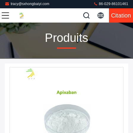
tracy@sxhongbaiyi.com
86-029-86101461
Citation
Produits