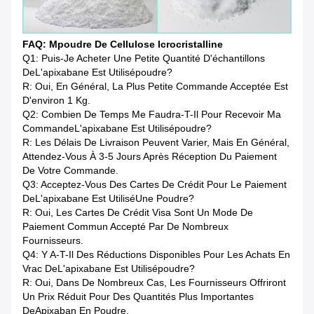
FAQ: M
Poudre De Cellulose Icrocristalline
Q1: Puis-Je Acheter Une Petite Quantité D'échantillons
De
L'apixabane Est Utilisé
Poudre
?
R: Oui, En Général, La Plus Petite Commande Acceptée Est
D'environ 1 Kg.
Q2: Combien De Temps Me Faudra-T-Il Pour Recevoir Ma
Commande
L'apixabane Est Utilisé
Poudre
?
R: Les Délais De Livraison Peuvent Varier, Mais En Général,
Attendez-Vous À 3-5 Jours Après Réception Du Paiement
De Votre Commande.
Q3: Acceptez-Vous Des Cartes De Crédit Pour Le Paiement
De
L'apixabane Est Utilisé
Une Poudre?
R: Oui, Les Cartes De Crédit Visa Sont Un Mode De
Paiement Commun Accepté Par De Nombreux
Fournisseurs.
Q4: Y A-T-Il Des Réductions Disponibles Pour Les Achats En
Vrac De
L'apixabane Est Utilisé
Poudre
?
R: Oui, Dans De Nombreux Cas, Les Fournisseurs Offriront
Un Prix Réduit Pour Des Quantités Plus Importantes
De
Apixaban En Poudre
.