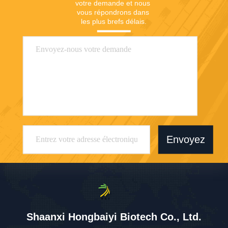
votre demande et nous 
vous répondrons dans 
les plus brefs délais.
Envoyez
Shaanxi Hongbaiyi Biotech Co., Ltd.