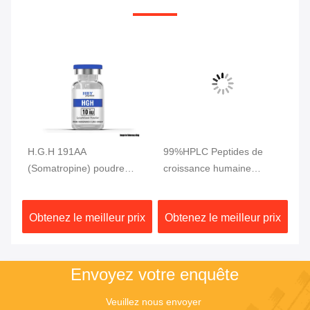
H.G.H 191AA
99%HPLC Peptides de
99
(Somatropine) poudre
croissance humaine
cr
lyophilisée, de qualité de
Poudre blanche 10 mg/
15
recherche
flacon BPC 157 Peptide
mu
ix
Obtenez le meilleur prix
Obtenez le meilleur prix
Ob
Envoyez votre enquête
Veuillez nous envoyer 