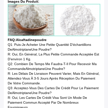
Images Du Produit:
FAQ:
Alcaftadine
Poudre
Q1: Puis-Je Acheter Une Petite Quantité D'échantillons
De
Almotriptane
Une Poudre?
R: Oui, En Général, La Plus Petite Commande Acceptée Est
D'environ 1 Kg.
Q2: Combien De Temps Me Faudra-T-Il Pour Recevoir Ma
Commande
Almotriptane
Une Poudre?
R: Les Délais De Livraison Peuvent Varier, Mais En Général,
Attendez-Vous À 3-5 Jours Après Réception Du Paiement
De Votre Commande.
Q3: Acceptez-Vous Des Cartes De Crédit Pour Le Paiement
De
Almotriptane
Une Poudre?
R: Oui, Les Cartes De Crédit Visa Sont Un Mode De
Paiement Commun Accepté Par De Nombreux
Fournisseurs.