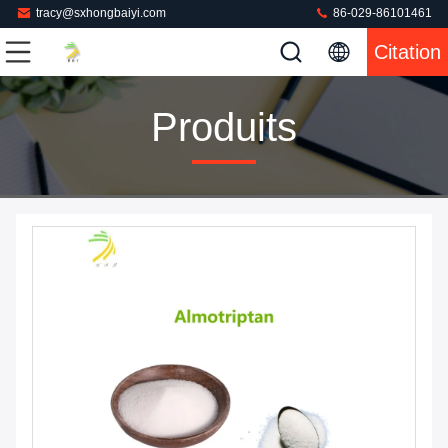
tracy@sxhongbaiyi.com
86-029-86101461
Citation
Produits