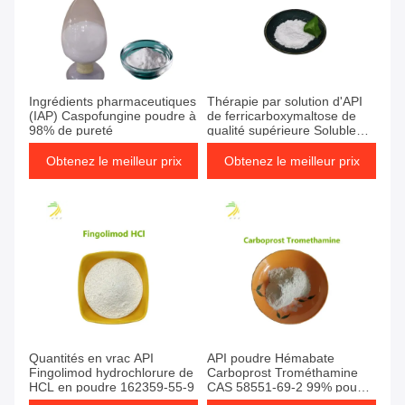
Ingrédients pharmaceutiques
Thérapie par solution d'API
(IAP) Caspofungine poudre à
de ferricarboxymaltose de
98% de pureté
qualité supérieure Soluble
dans l'eau Poudre
Obtenez le meilleur prix
Obtenez le meilleur prix
Quantités en vrac API
API poudre Hémabate
Fingolimod hydrochlorure de
Carboprost Trométhamine
HCL en poudre 162359-55-9
CAS 58551-69-2 99% poudre
blanche