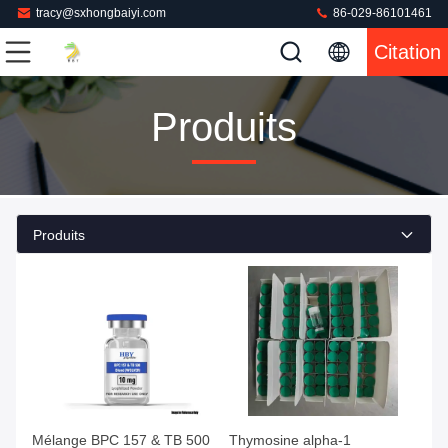
tracy@sxhongbaiyi.com
86-029-86101461
Citation
Produits
Produits
Mélange BPC 157 & TB 500
Thymosine alpha-1