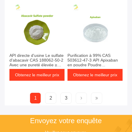
API directe d'usine Le sulfate
Purification à 99% CAS
d'abacavir CAS 188062-50-2
503612-47-3 API Apixaban
Avec une pureté élevée ≥
en poudre Poudre
98,5%
pharmaceutique brute
Obtenez le meilleur prix
Obtenez le meilleur prix
1
2
3
Envoyez votre enquête