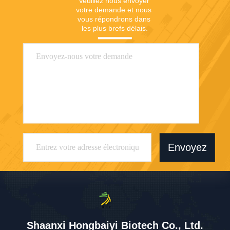
Veuillez nous envoyer 
votre demande et nous 
vous répondrons dans 
les plus brefs délais.
Envoyez
Shaanxi Hongbaiyi Biotech Co., Ltd.