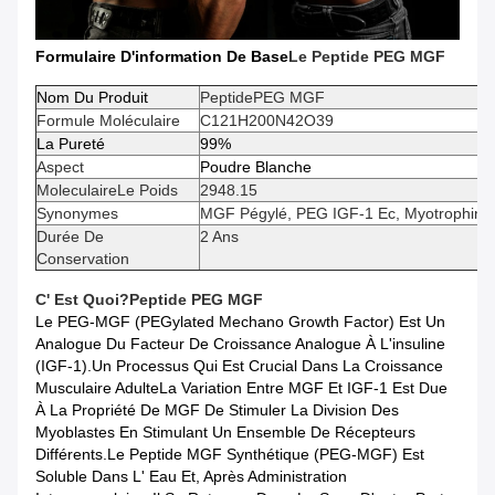
Formulaire D'information De Base
Le Peptide PEG MGF
Nom Du Produit
Peptide
PEG MGF
Formule Moléculaire
C121H200N42O39
La Pureté
99%
Aspect
Poudre Blanche
Moleculaire
Le Poids
2948.15
Synonymes
MGF Pégylé, PEG IGF-1 Ec, Myotrophin
Durée De
2 Ans
Conservation
C' Est Quoi?
Peptide
PEG MGF
Le PEG-MGF (PEGylated Mechano Growth Factor) Est Un
Analogue Du Facteur De Croissance Analogue À L'insuline
(IGF-1).un Processus Qui Est Crucial Dans La Croissance
Musculaire AdulteLa Variation Entre MGF Et IGF-1 Est Due
À La Propriété De MGF De Stimuler La Division Des
Myoblastes En Stimulant Un Ensemble De Récepteurs
Différents.Le Peptide MGF Synthétique (PEG-MGF) Est
Soluble Dans L' Eau Et, Après Administration