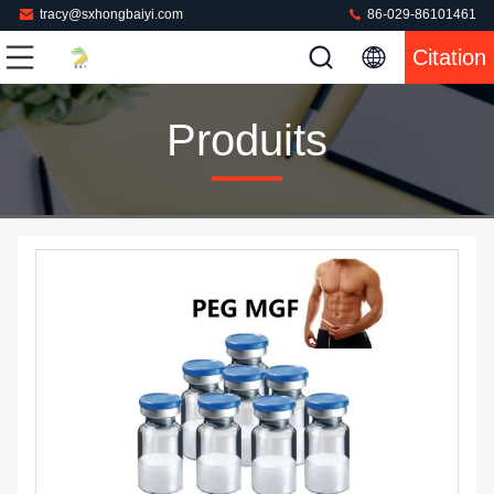
tracy@sxhongbaiyi.com
86-029-86101461
Citation
Produits