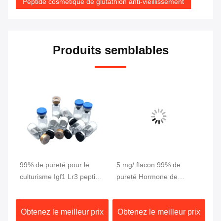
Peptide cosmétique de glutathion anti-vieillissement
Produits semblables
99% de pureté pour le
5 mg/ flacon 99% de
Pe
culturisme Igf1 Lr3 peptide
pureté Hormone de
du
CAS 946870-92-4
croissance libérant le
2 
peptide GHRP 2
pu
ix
Obtenez le meilleur prix
Obtenez le meilleur prix
Ob