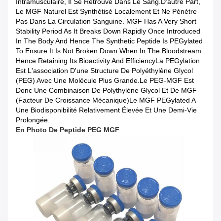
Intramusculaire, Il Se Retrouve Dans Le Sang.D'autre Part,
Le MGF Naturel Est Synthétisé Localement Et Ne Pénètre
Pas Dans La Circulation Sanguine. MGF Has A Very Short
Stability Period As It Breaks Down Rapidly Once Introduced
In The Body And Hence The Synthetic Peptide Is PEGylated
To Ensure It Is Not Broken Down When In The Bloodstream
Hence Retaining Its Bioactivity And EfficiencyLa PEGylation
Est L'association D'une Structure De Polyéthylène Glycol
(PEG) Avec Une Molécule Plus Grande.Le PEG-MGF Est
Donc Une Combinaison De Polythylène Glycol Et De MGF
(facteur De Croissance Mécanique)Le MGF PEGylated A
Une Biodisponibilité Relativement Élevée Et Une Demi-Vie
Prolongée.
En Photo
De
Peptide
PEG MGF