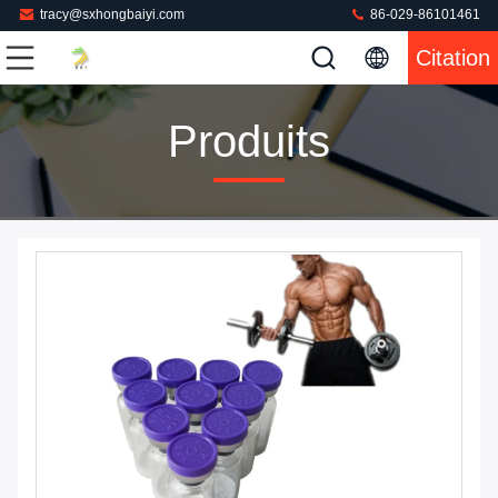
tracy@sxhongbaiyi.com
86-029-86101461
Citation
Produits