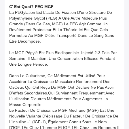
C' Est Quoi?
PEG MGF
La PEGylation Est L'acte De Fixation D'une Structure De
Polyéthylène Glycol (PEG) À Une Autre Molécule Plus
Grande (dans Ce Cas, MGF).Le PEG Agit Comme Un
Revêtement Protecteur Et La Théorie Ici Est Que Cela
Permettra Au MGF D'être Transporté Dans Le Sang Sans
Être Décomposé.
Le MGF Pégylé Est Plus Biodisponible. Injecté 2-3 Fois Par
Semaine, Il Maintient Une Concentration Efficace Pendant
Une Longue Période.
Dans Le Culturisme, Ce Médicament Est Utilisé Pour
Accélérer La Croissance Musculaire.renforcement Des
OsCeux Qui Ont Reçu Du MGF Ont Déclaré Ne Pas Avoir
D'effets Secondaires.qui Surviennent Fréquemment Avec
L'utilisation D'autres Médicaments Pour Augmenter La
Masse Corporelle.
Le Facteur De Croissance MGF Mechano (MGF) Est Une
Nouvelle Variante D'épissage Du Facteur De Croissance De
L'insuline -1 (IGF-1), Également Connu Sous Le Nom
D'IGF-1Ec Chez L'homme Et IGF-1Eb Chez Les Rongeurs.Il