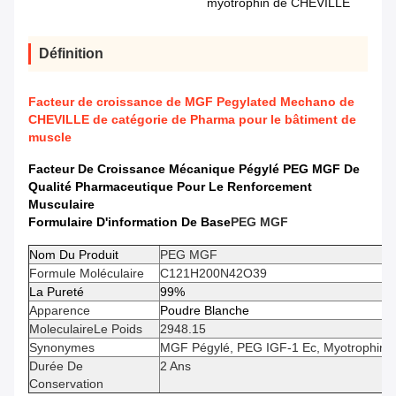
myotrophin de CHEVILLE
Définition
Facteur de croissance de MGF Pegylated Mechano de
CHEVILLE de catégorie de Pharma pour le bâtiment de
muscle
Facteur De Croissance Mécanique Pégylé PEG MGF De
Qualité Pharmaceutique Pour Le Renforcement
Musculaire
Formulaire D'information De Base
PEG MGF
Nom Du Produit
PEG MGF
Formule Moléculaire
C121H200N42O39
La Pureté
99%
Apparence
Poudre Blanche
Moleculaire
Le Poids
2948.15
Synonymes
MGF Pégylé, PEG IGF-1 Ec, Myotrophin
Durée De
2 Ans
Conservation