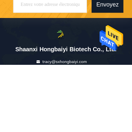
Envoyez
Shaanxi Hongbaiyi Biotech Co., Ltd.
tracy@sxhongbaiyi.com
86-029-86101461
Bâtiment d'affaires de Hengji
a, route de No.115 Weiyang,
zone de développement d'E
&T, Xi'an, Shaanxi, Chine.
Chine Bonne qualité Tirzépatide Le fournisseur. 2026 peptide-powder.com .
Tous droits réservés.