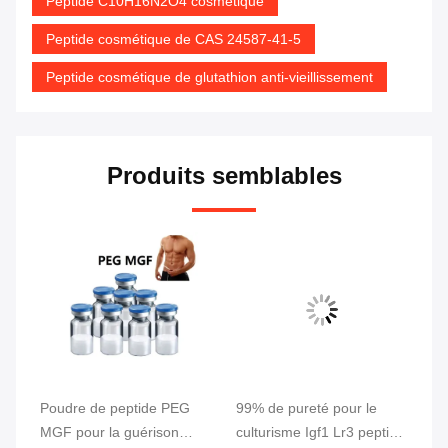
Peptide C10H16N2O4 cosmétique
Peptide cosmétique de CAS 24587-41-5
Peptide cosmétique de glutathion anti-vieillissement
Produits semblables
Poudre de peptide PEG
99% de pureté pour le
5 
MGF pour la guérison
culturisme Igf1 Lr3 peptide
pu