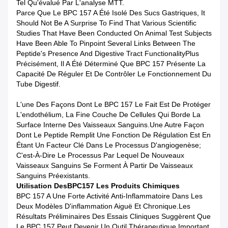
Tel Qu'évalué Par L'analyse MTT.
Parce Que Le BPC 157 A Été Isolé Des Sucs Gastriques, It
Should Not Be A Surprise To Find That Various Scientific
Studies That Have Been Conducted On Animal Test Subjects
Have Been Able To Pinpoint Several Links Between The
Peptide's Presence And Digestive Tract FunctionalityPlus
Précisément, Il A Été Déterminé Que BPC 157 Présente La
Capacité De Réguler Et De Contrôler Le Fonctionnement Du
Tube Digestif.
L'une Des Façons Dont Le BPC 157 Le Fait Est De Protéger
L'endothélium, La Fine Couche De Cellules Qui Borde La
Surface Interne Des Vaisseaux Sanguins.Une Autre Façon
Dont Le Peptide Remplit Une Fonction De Régulation Est En
Étant Un Facteur Clé Dans Le Processus D'angiogenèse;
C'est-À-Dire Le Processus Par Lequel De Nouveaux
Vaisseaux Sanguins Se Forment À Partir De Vaisseaux
Sanguins Préexistants.
Utilisation
Des
BPC157 Les Produits Chimiques
BPC 157 A Une Forte Activité Anti-Inflammatoire Dans Les
Deux Modèles D'inflammation Aiguë Et Chronique.Les
Résultats Préliminaires Des Essais Cliniques Suggèrent Que
Le BPC 157 Peut Devenir Un Outil Thérapeutique Important