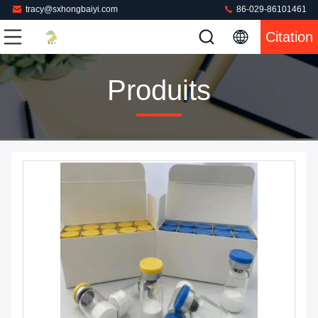
tracy@sxhongbaiyi.com
86-029-86101461
Citation
Produits