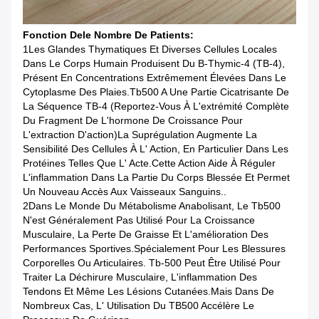
Fonction De
Le Nombre De Patients
:
1Les Glandes Thymatiques Et Diverses Cellules Locales
Dans Le Corps Humain Produisent Du Β-Thymic-4 (TB-4),
Présent En Concentrations Extrêmement Élevées Dans Le
Cytoplasme Des Plaies.tb500 A Une Partie Cicatrisante De
La Séquence TB-4 (reportez-Vous À L'extrémité Complète
Du Fragment De L'hormone De Croissance Pour
L'extraction D'action)La Suprégulation Augmente La
Sensibilité Des Cellules À L' Action, En Particulier Dans Les
Protéines Telles Que L' Acte.Cette Action Aide À Réguler
L'inflammation Dans La Partie Du Corps Blessée Et Permet
Un Nouveau Accès Aux Vaisseaux Sanguins..
2Dans Le Monde Du Métabolisme Anabolisant, Le Tb500
N'est Généralement Pas Utilisé Pour La Croissance
Musculaire, La Perte De Graisse Et L'amélioration Des
Performances Sportives.spécialement Pour Les Blessures
Corporelles Ou Articulaires. Tb-500 Peut Être Utilisé Pour
Traiter La Déchirure Musculaire, L'inflammation Des
Tendons Et Même Les Lésions Cutanées.Mais Dans De
Nombreux Cas, L' Utilisation Du TB500 Accélère Le