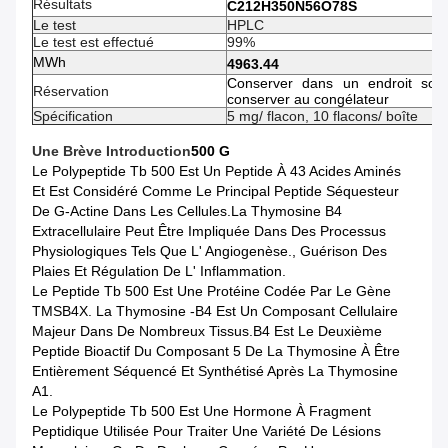
Résultats
C212H350N56O78S
Le test
HPLC
Le test est effectué
99%
MWh
4963.44
Conserver dans un endroit som
Réservation
conserver au congélateur
Spécification
5 mg/ flacon, 10 flacons/ boîte
Une Brève Introduction
500 G
Le Polypeptide Tb 500 Est Un Peptide À 43 Acides Aminés
Et Est Considéré Comme Le Principal Peptide Séquesteur
De G-Actine Dans Les Cellules.La Thymosine Β4
Extracellulaire Peut Être Impliquée Dans Des Processus
Physiologiques Tels Que L' Angiogenèse., Guérison Des
Plaies Et Régulation De L' Inflammation.
Le Peptide Tb 500 Est Une Protéine Codée Par Le Gène
TMSB4X. La Thymosine -β4 Est Un Composant Cellulaire
Majeur Dans De Nombreux Tissus.β4 Est Le Deuxième
Peptide Bioactif Du Composant 5 De La Thymosine À Être
Entièrement Séquencé Et Synthétisé Après La Thymosine
Α1.
Le Polypeptide Tb 500 Est Une Hormone À Fragment
Peptidique Utilisée Pour Traiter Une Variété De Lésions