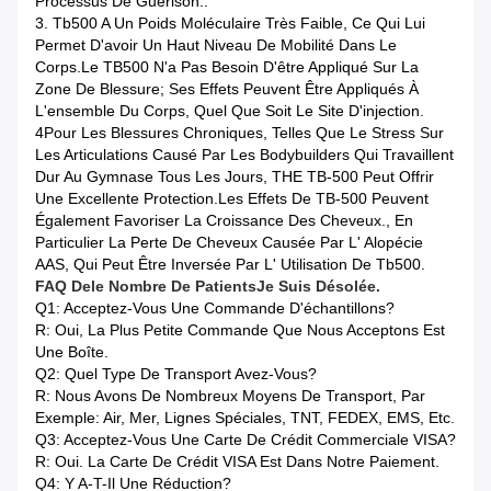
Processus De Guérison..
3. Tb500 A Un Poids Moléculaire Très Faible, Ce Qui Lui
Permet D'avoir Un Haut Niveau De Mobilité Dans Le
Corps.Le TB500 N'a Pas Besoin D'être Appliqué Sur La
Zone De Blessure; Ses Effets Peuvent Être Appliqués À
L'ensemble Du Corps, Quel Que Soit Le Site D'injection.
4Pour Les Blessures Chroniques, Telles Que Le Stress Sur
Les Articulations Causé Par Les Bodybuilders Qui Travaillent
Dur Au Gymnase Tous Les Jours, THE TB-500 Peut Offrir
Une Excellente Protection.Les Effets De TB-500 Peuvent
Également Favoriser La Croissance Des Cheveux., En
Particulier La Perte De Cheveux Causée Par L' Alopécie
AAS, Qui Peut Être Inversée Par L' Utilisation De Tb500.
FAQ De
Le Nombre De Patients
Je Suis Désolée.
Q1: Acceptez-Vous Une Commande D'échantillons?
R: Oui, La Plus Petite Commande Que Nous Acceptons Est
Une Boîte.
Q2: Quel Type De Transport Avez-Vous?
R: Nous Avons De Nombreux Moyens De Transport, Par
Exemple: Air, Mer, Lignes Spéciales, TNT, FEDEX, EMS, Etc.
Q3: Acceptez-Vous Une Carte De Crédit Commerciale VISA?
R: Oui. La Carte De Crédit VISA Est Dans Notre Paiement.
Q4: Y A-T-Il Une Réduction?