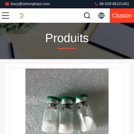
tracy@sxhongbaiyi.com
86-029-86101461
Citation
Produits