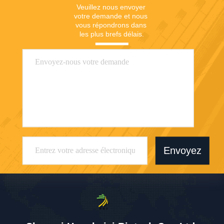
Veuillez nous envoyer 
votre demande et nous 
vous répondrons dans 
les plus brefs délais.
Envoyez