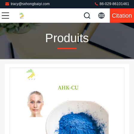
tracy@sxhongbaiyi.com
86-029-86101461
Citation
Produits