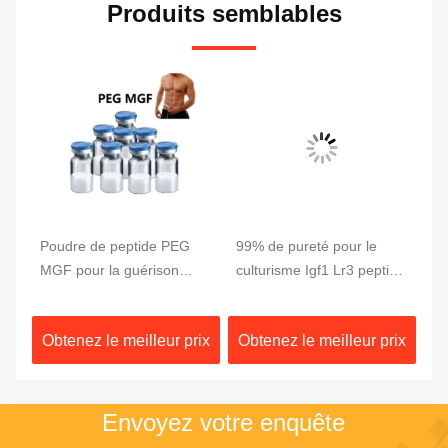
Produits semblables
Poudre de peptide PEG
99% de pureté pour le
5 
MGF pour la guérison
culturisme Igf1 Lr3 peptide
pu
musculaire, pureté 99%, 2
CAS 946870-92-4
cr
mg/flacon
pe
ix
Obtenez le meilleur prix
Obtenez le meilleur prix
Ob
Envoyez votre enquête