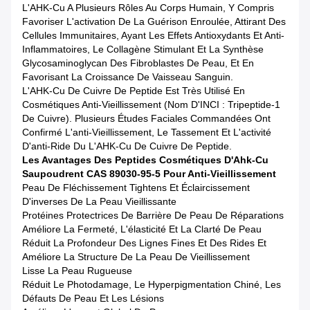
L'AHK-Cu A Plusieurs Rôles Au Corps Humain, Y Compris
Favoriser L'activation De La Guérison Enroulée, Attirant Des
Cellules Immunitaires, Ayant Les Effets Antioxydants Et Anti-
Inflammatoires, Le Collagène Stimulant Et La Synthèse
Glycosaminoglycan Des Fibroblastes De Peau, Et En
Favorisant La Croissance De Vaisseau Sanguin.
L'AHK-Cu De Cuivre De Peptide Est Très Utilisé En
Cosmétiques Anti-Vieillissement (nom D'INCI : Tripeptide-1
De Cuivre). Plusieurs Études Faciales Commandées Ont
Confirmé L'anti-Vieillissement, Le Tassement Et L'activité
D'anti-Ride Du L'AHK-Cu De Cuivre De Peptide.
Les Avantages Des Peptides Cosmétiques D'Ahk-Cu
Saupoudrent CAS 89030-95-5 Pour Anti-Vieillissement
Peau De Fléchissement Tightens Et Éclaircissement
D'inverses De La Peau Vieillissante
Protéines Protectrices De Barrière De Peau De Réparations
Améliore La Fermeté, L'élasticité Et La Clarté De Peau
Réduit La Profondeur Des Lignes Fines Et Des Rides Et
Améliore La Structure De La Peau De Vieillissement
Lisse La Peau Rugueuse
Réduit Le Photodamage, Le Hyperpigmentation Chiné, Les
Défauts De Peau Et Les Lésions