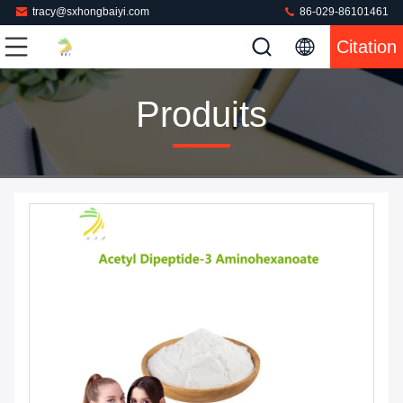
tracy@sxhongbaiyi.com
86-029-86101461
Citation
Produits