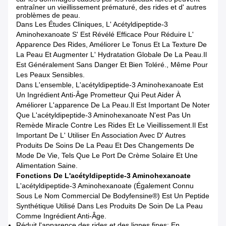
entraîner un vieillissement prématuré, des rides et d' autres
problèmes de peau.
Dans Les Études Cliniques, L' Acétyldipeptide-3
Aminohexanoate S' Est Révélé Efficace Pour Réduire L'
Apparence Des Rides, Améliorer Le Tonus Et La Texture De
La Peau Et Augmenter L' Hydratation Globale De La Peau.Il
Est Généralement Sans Danger Et Bien Toléré., Même Pour
Les Peaux Sensibles.
Dans L'ensemble, L'acétyldipeptide-3 Aminohexanoate Est
Un Ingrédient Anti-Âge Prometteur Qui Peut Aider À
Améliorer L'apparence De La Peau.Il Est Important De Noter
Que L'acétyldipeptide-3 Aminohexanoate N'est Pas Un
Remède Miracle Contre Les Rides Et Le Vieillissement.Il Est
Important De L' Utiliser En Association Avec D' Autres
Produits De Soins De La Peau Et Des Changements De
Mode De Vie, Tels Que Le Port De Crème Solaire Et Une
Alimentation Saine.
Fonctions De L'acétyldipeptide-3 Aminohexanoate
L'acétyldipeptide-3 Aminohexanoate (également Connu
Sous Le Nom Commercial De Bodyfensine®) Est Un Peptide
Synthétique Utilisé Dans Les Produits De Soin De La Peau
Comme Ingrédient Anti-Âge.
Réduit l'apparence des rides et des lignes fines: En