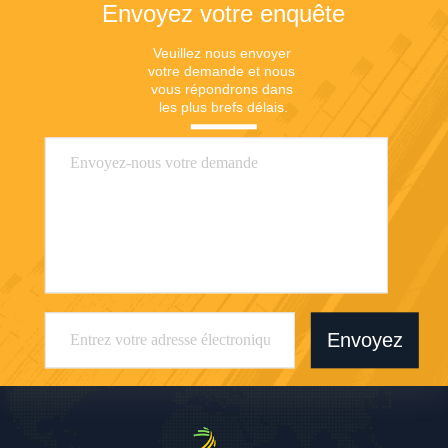
Envoyez votre enquête
Veuillez nous envoyer 
votre demande et nous 
vous répondrons dans 
les plus brefs délais.
Envoyez