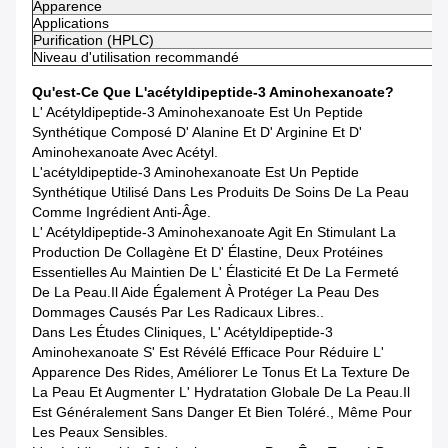
Apparence
Applications
Purification (HPLC)
Niveau d'utilisation recommandé
Qu'est-Ce Que L'acétyldipeptide-3 Aminohexanoate?
L' Acétyldipeptide-3 Aminohexanoate Est Un Peptide
Synthétique Composé D' Alanine Et D' Arginine Et D'
Aminohexanoate Avec Acétyl.
L'acétyldipeptide-3 Aminohexanoate Est Un Peptide
Synthétique Utilisé Dans Les Produits De Soins De La Peau
Comme Ingrédient Anti-Âge.
L' Acétyldipeptide-3 Aminohexanoate Agit En Stimulant La
Production De Collagène Et D' Élastine, Deux Protéines
Essentielles Au Maintien De L' Élasticité Et De La Fermeté
De La Peau.Il Aide Également À Protéger La Peau Des
Dommages Causés Par Les Radicaux Libres..
Dans Les Études Cliniques, L' Acétyldipeptide-3
Aminohexanoate S' Est Révélé Efficace Pour Réduire L'
Apparence Des Rides, Améliorer Le Tonus Et La Texture De
La Peau Et Augmenter L' Hydratation Globale De La Peau.Il
Est Généralement Sans Danger Et Bien Toléré., Même Pour
Les Peaux Sensibles.