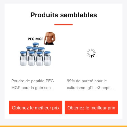
Produits semblables
Poudre de peptide PEG
99% de pureté pour le
5 
MGF pour la guérison
culturisme Igf1 Lr3 peptide
pu
musculaire, pureté 99%, 2
CAS 946870-92-4
cr
mg/flacon
pe
ix
Obtenez le meilleur prix
Obtenez le meilleur prix
Ob