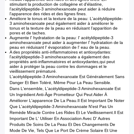
stimulant la production de collagène et d'élastine,
l'acétyldipeptide-3 aminohexanoate peut aider à réduire
l'apparence des rides et des lignes fines.
Améliore le tonus et la texture de la peau: L'acétyldipeptide-
3 aminohexanoate peut également aider à améliorer le
tonus et la texture de la peau en réduisant l'apparition de
pores et de taches.
Augmente l' hydratation de la peau: l' acétyldipeptide-3
aminohexanoate peut aider à augmenter l' hydratation de la
peau en réduisant l' évaporation de l' eau de la peau.
A des propriétés anti-inflammatoires et antioxydantes:
l'acétyldipeptide-3 aminohexanoate a également des
propriétés anti-inflammatoires et antioxydantes,qui peut
aider à protéger la peau contre les dommages et le
vieillissement prématuré.
L'acétyldipeptide-3 Aminohexanoate Est Généralement Sans
Danger Et Bien Toléré, Même Pour La Peau Sensible.
Dans L'ensemble, L'acétyldipeptide-3 Aminohexanoate Est
Un Ingrédient Anti-Âge Prometteur Qui Peut Aider À
Améliorer L'apparence De La Peau.Il Est Important De Noter
Que L'acétyldipeptide-3 Aminohexanoate N'est Pas Un
Remède Miracle Contre Les Rides Et Le Vieillissement.Il Est
Important De L' Utiliser En Association Avec D' Autres
Produits De Soins De La Peau Et Des Changements De
Mode De Vie, Tels Que Le Port De Crème Solaire Et Une