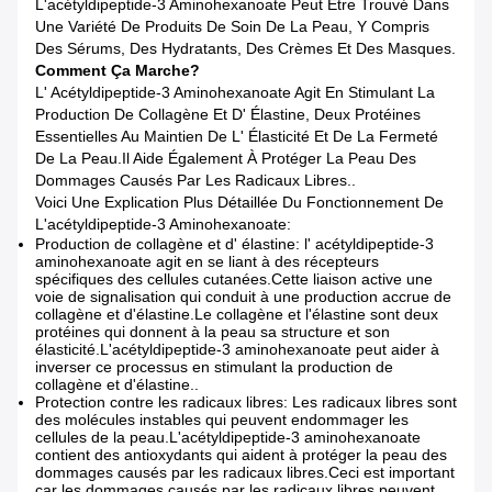
L'acétyldipeptide-3 Aminohexanoate Peut Être Trouvé Dans
Une Variété De Produits De Soin De La Peau, Y Compris
Des Sérums, Des Hydratants, Des Crèmes Et Des Masques.
Comment Ça Marche?
L' Acétyldipeptide-3 Aminohexanoate Agit En Stimulant La
Production De Collagène Et D' Élastine, Deux Protéines
Essentielles Au Maintien De L' Élasticité Et De La Fermeté
De La Peau.Il Aide Également À Protéger La Peau Des
Dommages Causés Par Les Radicaux Libres..
Voici Une Explication Plus Détaillée Du Fonctionnement De
L'acétyldipeptide-3 Aminohexanoate:
Production de collagène et d' élastine: l' acétyldipeptide-3
aminohexanoate agit en se liant à des récepteurs
spécifiques des cellules cutanées.Cette liaison active une
voie de signalisation qui conduit à une production accrue de
collagène et d'élastine.Le collagène et l'élastine sont deux
protéines qui donnent à la peau sa structure et son
élasticité.L'acétyldipeptide-3 aminohexanoate peut aider à
inverser ce processus en stimulant la production de
collagène et d'élastine..
Protection contre les radicaux libres: Les radicaux libres sont
des molécules instables qui peuvent endommager les
cellules de la peau.L'acétyldipeptide-3 aminohexanoate
contient des antioxydants qui aident à protéger la peau des
dommages causés par les radicaux libres.Ceci est important
car les dommages causés par les radicaux libres peuvent